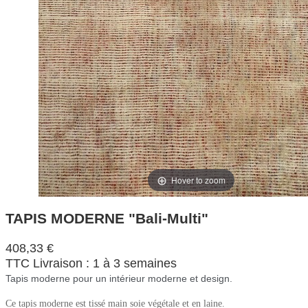
Hover to zoom
TAPIS MODERNE "Bali-Multi"
408,33 €
TTC
Livraison : 1 à 3 semaines
Tapis moderne pour un intérieur moderne et design.
Ce tapis moderne est tissé main soie végétale et en laine.